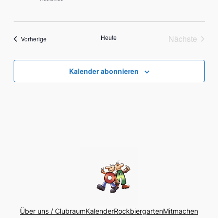
Heute
Nächste
Veranstaltungen
Vorherige
Veranstal
Kalender abonnieren
Über uns / Clubraum
Kalender
Rockbiergarten
Mitmachen