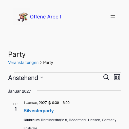
Offene Arbeit
Party
Veranstaltungen
Party
Veranstaltungen
Verans
Vera
Anstehend
Suche
Liste
Ansi
Datum
Suche
Nav
Januar 2027
wählen.
und
1 Januar, 2027 @ 0:30
–
6:00
FR.
Ansich
1
Silvesterparty
Naviga
Clubraum
Traminerstraße 8, Rödermark, Hessen, Germany
Kostenlos