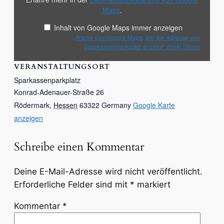
von
Maps
.
Google
Maps
anzeigen
Inhalt von Google Maps immer anzeigen
„Iframe von Google Maps, der die Adresse von
Sparkassenparkplatz anzeigt“ direkt öffnen
VERANSTALTUNGSORT
Sparkassenparkplatz
Konrad-Adenauer-Straße 26
Rödermark
,
Hessen
63322
Germany
Google Karte
anzeigen
Schreibe einen Kommentar
Deine E-Mail-Adresse wird nicht veröffentlicht.
Erforderliche Felder sind mit
*
markiert
Kommentar
*