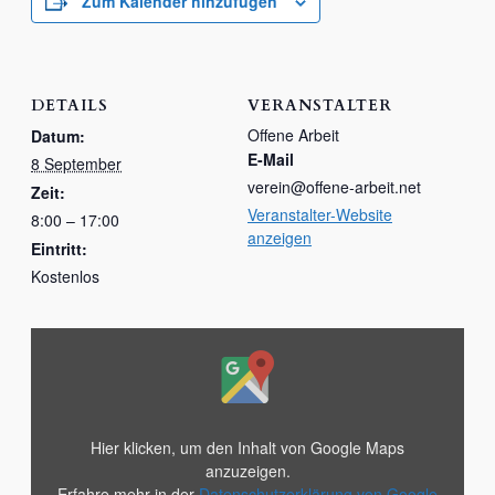
Zum Kalender hinzufügen
DETAILS
VERANSTALTER
Offene Arbeit
Datum:
E-Mail
8 September
verein@offene-arbeit.net
Zeit:
Veranstalter-Website
8:00 – 17:00
anzeigen
Eintritt:
Kostenlos
„Iframe
von
Google
Maps,
der
die
Adresse
Hier klicken, um den Inhalt von Google Maps
von
Sparkassenparkplatz
anzuzeigen.
anzeigt“
Erfahre mehr in der
Datenschutzerklärung von Google