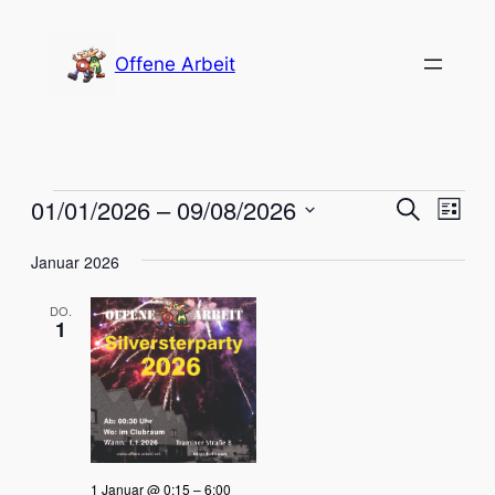
Offene Arbeit
Veranstaltungen
Verans
Vera
01/01/2026
 – 
09/08/2026
Suche
Liste
Ansi
Datum
Suche
Nav
Januar 2026
wählen.
und
DO.
Ansich
1
Naviga
1 Januar @ 0:15
–
6:00