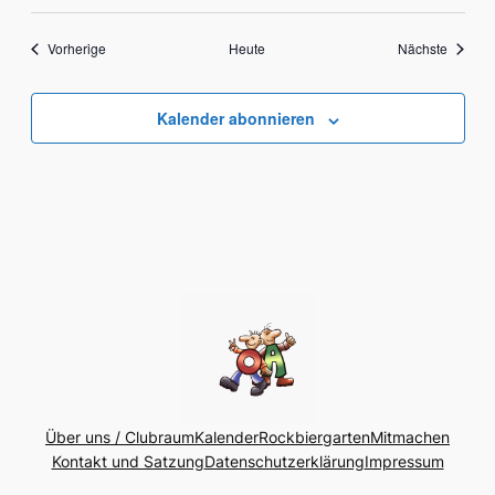
Veranstaltungen
Veranst
Vorherige
Heute
Nächste
Kalender abonnieren
Über uns / Clubraum
Kalender
Rockbiergarten
Mitmachen
Kontakt und Satzung
Datenschutzerklärung
Impressum